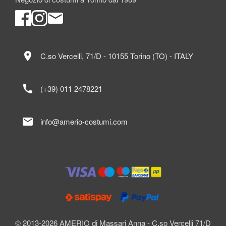
location_on
C.so Vercelli, 71/D - 10155 Torino (TO) - ITALY
call
(+39) 011 2478221
mail
info@amerio-costumi.com
© 2013-2026 AMERIO di Massari Anna - C.so Vercelli 71/D