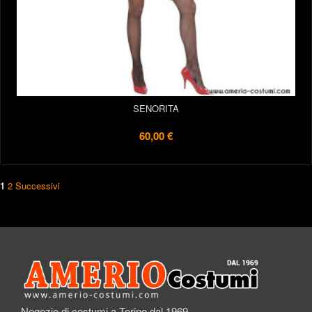
SENORITA
60,00 €
1
2
Successivi
Negozio di costumi a Torino dal 1969