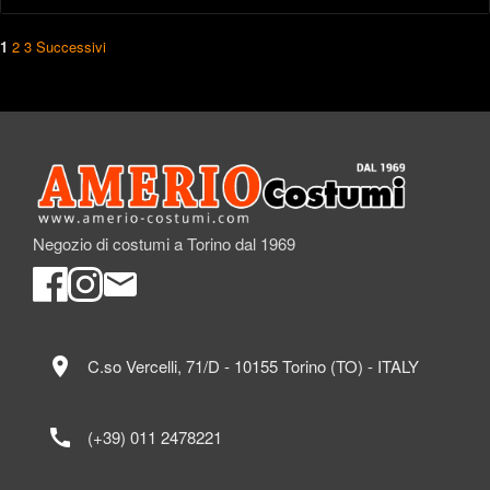
1
2
3
Successivi
Negozio di costumi a Torino dal 1969
location_on
C.so Vercelli, 71/D - 10155 Torino (TO) - ITALY
call
(+39) 011 2478221