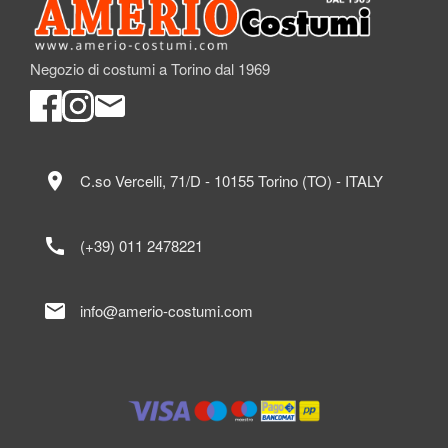
Negozio di costumi a Torino dal 1969
location_on
C.so Vercelli, 71/D - 10155 Torino (TO) - ITALY
call
(+39) 011 2478221
mail
info@amerio-costumi.com