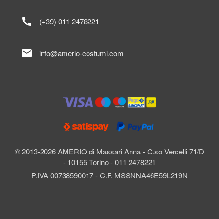
call
(+39) 011 2478221
mail
info@amerio-costumi.com
© 2013-2026 AMERIO di Massari Anna - C.so Vercelli 71/D
- 10155 Torino - 011 2478221
P.IVA 00738590017 - C.F. MSSNNA46E59L219N