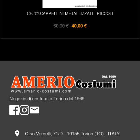
CF. 72 CAPPELLINI METALLIZZATI - PICCOLI
60,00 €
40,00 €
Negozio di costumi a Torino dal 1969
location_on
C.so Vercelli, 71/D - 10155 Torino (TO) - ITALY