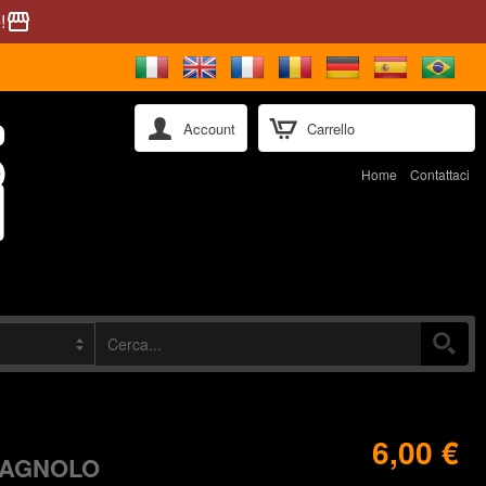
!
storefront
Account
Carrello
Home
Contattaci
6,00 €
PAGNOLO