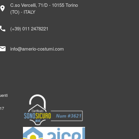
C.so Vercelli, 71/D - 10155 Torino
ocation_on
(TO) - ITALY
call
(+39) 011 2478221
mail
info@amerio-costumi.com
enti
017