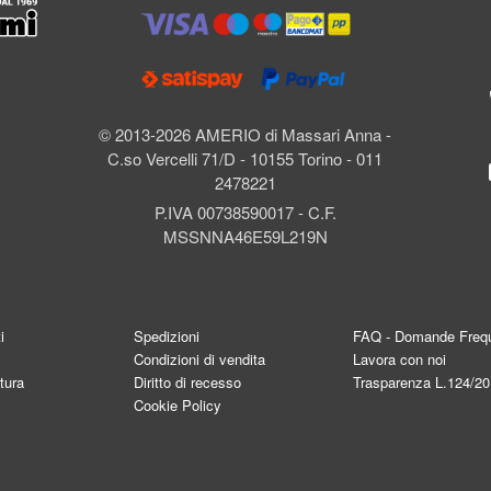
l
© 2013-2026 AMERIO di Massari Anna -
C.so Vercelli 71/D - 10155 Torino - 011
2478221
P.IVA 00738590017 - C.F.
MSSNNA46E59L219N
i
Spedizioni
FAQ - Domande Frequ
Condizioni di vendita
Lavora con noi
tura
Diritto di recesso
Trasparenza L.124/2
Cookie Policy