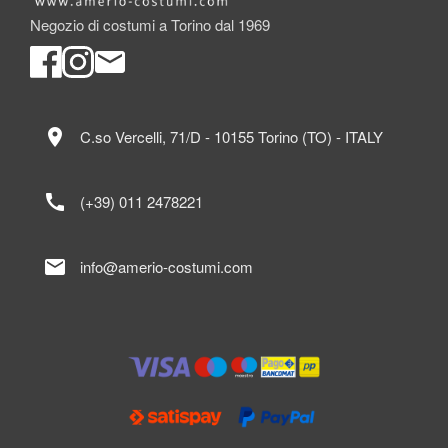
Negozio di costumi a Torino dal 1969
location_on
C.so Vercelli, 71/D - 10155 Torino (TO) - ITALY
call
(+39) 011 2478221
mail
info@amerio-costumi.com