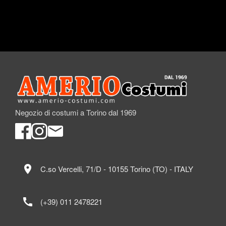
Negozio di costumi a Torino dal 1969
location_on
C.so Vercelli, 71/D - 10155 Torino (TO) - ITALY
call
(+39) 011 2478221