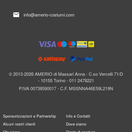
mail
info@amerio-costumi.com
© 2013-2026 AMERIO di Massari Anna - C.so Vercelli 71/D
- 10155 Torino - 011 2478221
P.IVA 00738590017 - C.F. MSSNNA46E59L219N
Sponsorizzazioni e Partnership
Info e Contatti
Alcuni nostri clienti
Dove siamo
Chi siamo
Orario di apertura