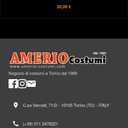
20,00 €
Negozio di costumi a Torino dal 1969
location_on
C.so Vercelli, 71/D - 10155 Torino (TO) - ITALY
call
(+39) 011 2478221