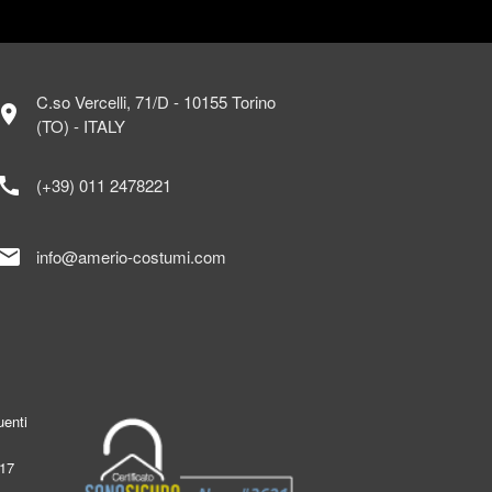
C.so Vercelli, 71/D - 10155 Torino
ocation_on
(TO) - ITALY
call
(+39) 011 2478221
mail
info@amerio-costumi.com
enti
017