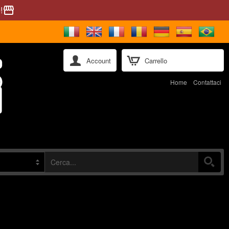
!
storefront
Account
Carrello
Home
Contattaci