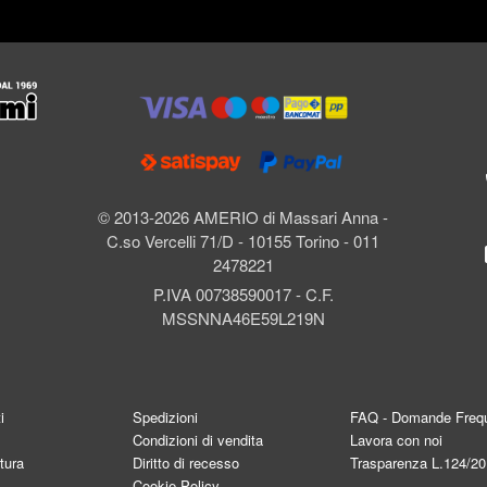
l
© 2013-2026 AMERIO di Massari Anna -
C.so Vercelli 71/D - 10155 Torino - 011
2478221
P.IVA 00738590017 - C.F.
MSSNNA46E59L219N
i
Spedizioni
FAQ - Domande Frequ
Condizioni di vendita
Lavora con noi
tura
Diritto di recesso
Trasparenza L.124/2
Cookie Policy