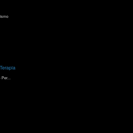
rismo
 Terapia
 Per...