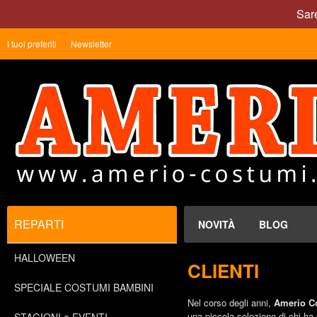
Sare
I tuoi preferiti
Newsletter
REPARTI
NOVITÀ
BLOG
HALLOWEEN
CLIENTI
SPECIALE COSTUMI BAMBINI
Nel corso degli anni,
Amerio C
una piccola selezione di chi ha s