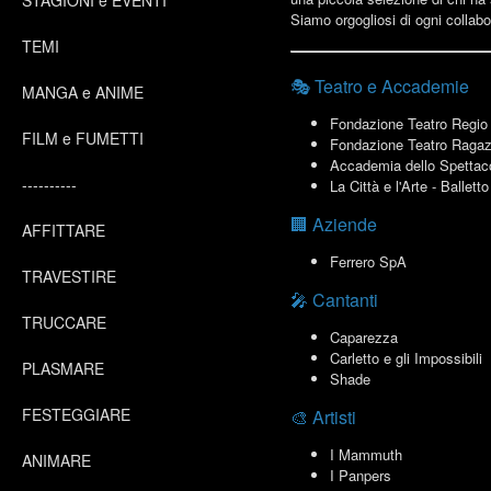
STAGIONI e EVENTI
Siamo orgogliosi di ogni collabor
TEMI
🎭 Teatro e Accademie
MANGA e ANIME
Fondazione Teatro Regio 
FILM e FUMETTI
Fondazione Teatro Ragazz
Accademia dello Spettac
----------
La Città e l'Arte - Ballett
🏢 Aziende
AFFITTARE
Ferrero SpA
TRAVESTIRE
🎤 Cantanti
TRUCCARE
Caparezza
Carletto e gli Impossibili
PLASMARE
Shade
FESTEGGIARE
🎨 Artisti
I Mammuth
ANIMARE
I Panpers