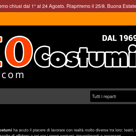
mo chiusi dal 1° al 24 Agosto. Riapriremo il 25/8. Buona Estate
ostumi
ha avuto il piacere di lavorare con realtà molto diverse tra loro: teatri,
celto di affidarsi a noi per i propri costumi, travestimenti e accessori.