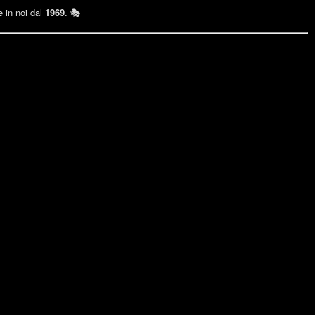
e in noi dal
1969
. 🎭