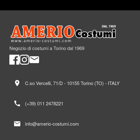
Negozio di costumi a Torino dal 1969
location_on
C.so Vercelli, 71/D - 10155 Torino (TO) - ITALY
call
(+39) 011 2478221
mail
info@amerio-costumi.com