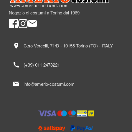
Negozio di costumi a Torino dal 1969
location_on
C.so Vercelli, 71/D - 10155 Torino (TO) - ITALY
call
(+39) 011 2478221
mail
info@amerio-costumi.com