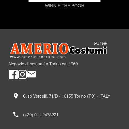
WINNIE THE POOH
Negozio di costumi a Torino dal 1969
location_on
C.so Vercelli, 71/D - 10155 Torino (TO) - ITALY
call
(+39) 011 2478221