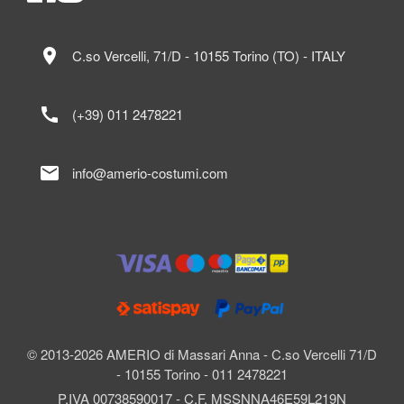
location_on
C.so Vercelli, 71/D - 10155 Torino (TO) - ITALY
call
(+39) 011 2478221
mail
info@amerio-costumi.com
© 2013-2026 AMERIO di Massari Anna - C.so Vercelli 71/D
- 10155 Torino - 011 2478221
P.IVA 00738590017 - C.F. MSSNNA46E59L219N