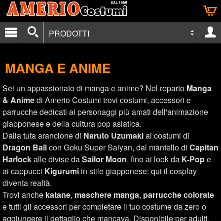
PRODOTTI
MANGA E ANIME
Sei un appassionato di manga e anime? Nel reparto
Manga
& Anime
di Amerio Costumi trovi costumi, accessori e
parrucche dedicati ai personaggi più amati dell'animazione
giapponese e della cultura pop asiatica.
Dalla tuta arancione di
Naruto Uzumaki
ai costumi di
Dragon Ball
con Goku Super Saiyan, dal mantello di
Capitan
Harlock
alle divise da
Sailor Moon
, fino ai look da
K-Pop
e
ai cappucci
Kigurumi
in stile giapponese: qui il cosplay
diventa realtà.
Trovi anche
katane
,
maschere manga
,
parrucche colorate
e tutti gli accessori per completare il tuo costume da zero o
aggiungere il dettaglio che mancava. Disponibile per adulti,