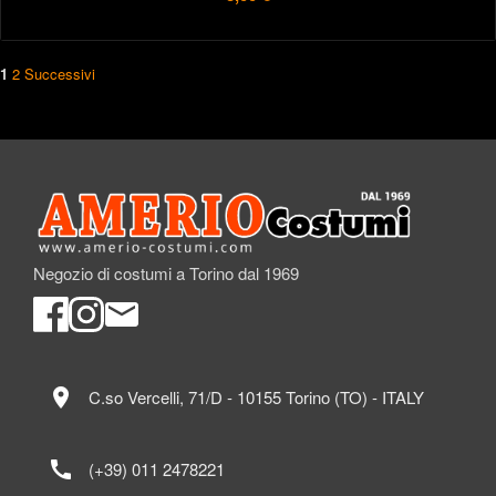
1
2
Successivi
Negozio di costumi a Torino dal 1969
location_on
C.so Vercelli, 71/D - 10155 Torino (TO) - ITALY
call
(+39) 011 2478221