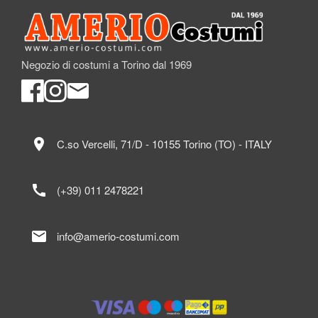
Negozio di costumi a Torino dal 1969
location_on
C.so Vercelli, 71/D - 10155 Torino (TO) - ITALY
call
(+39) 011 2478221
mail
info@amerio-costumi.com