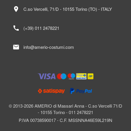
location_on
C.so Vercelli, 71/D - 10155 Torino (TO) - ITALY
call
(+39) 011 2478221
mail
info@amerio-costumi.com
© 2013-2026 AMERIO di Massari Anna - C.so Vercelli 71/D
- 10155 Torino - 011 2478221
P.IVA 00738590017 - C.F. MSSNNA46E59L219N