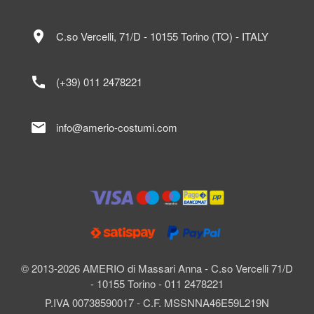
location_on
C.so Vercelli, 71/D - 10155 Torino (TO) - ITALY
call
(+39) 011 2478221
mail
info@amerio-costumi.com
© 2013-2026 AMERIO di Massari Anna - C.so Vercelli 71/D
- 10155 Torino - 011 2478221
P.IVA 00738590017 - C.F. MSSNNA46E59L219N