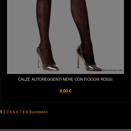
CALZE AUTOREGGENTI NERE CON FIOCCHI ROSSI
8,00 €
1
2
3
4
5
6
7
8
9
Successivi