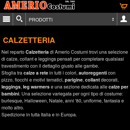
PRODOTTI
CALZETTERIA
Nel reparto
Calzetteria
di Amerio Costumi trovi una selezione
di calze, collant e leggings pensati per completare qualsiasi
travestimento con il dettaglio giusto alle gambe.
Sfoglia tra
calze a rete
in tutti i colori,
autoreggenti
con
pizzo, fiocchi e motivi tematici,
parigine
,
collant
decorati,
leggings
,
leg warmers
e una sezione dedicata alle
calze per
bambini
. Una selezione variegata per ogni tipo di costume:
burlesque, Halloween, Natale, anni '80, uniforme, fantasia e
molto altro.
Spedizione in tutta Italia e in Europa.