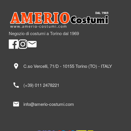
Negozio di costumi a Torino dal 1969
location_on
C.so Vercelli, 71/D - 10155 Torino (TO) - ITALY
call
(+39) 011 2478221
mail
info@amerio-costumi.com