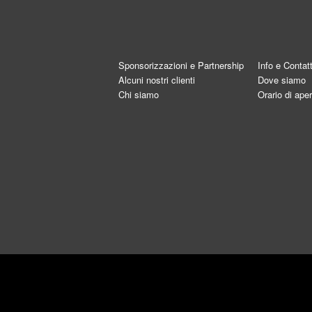
Sponsorizzazioni e Partnership
Info e Contatt
Alcuni nostri clienti
Dove siamo
Chi siamo
Orario di aper