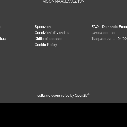
MSSNNA46E59L219N
i
Spedizioni
FAQ - Domande Frequ
Condizioni di vendita
Lavora con noi
tura
Diritto di recesso
Trasparenza L.124/2
Cookie Policy
®
software ecommerce by
Open2b