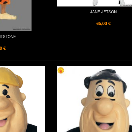
JANE JETSON
65,00 €
NTSTONE
0 €