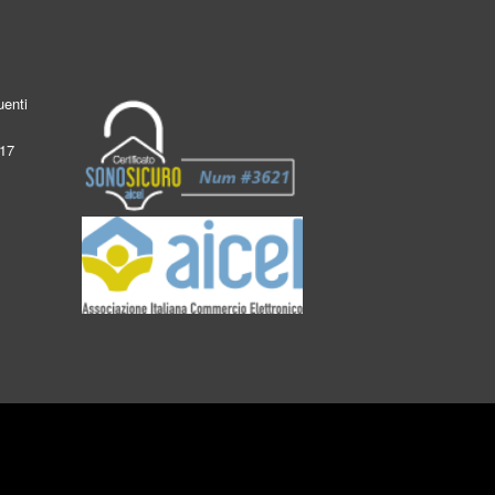
enti
017