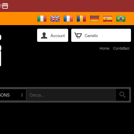
!
storefront
Account
Carrello
Home
Contattaci