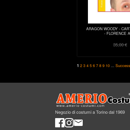
ARAGON WOODY - CAR
- FLORENCE A
35,00 €
1
2
3
4
5
6
7
8
9
10
...
Success
Negozio di costumi a Torino dal 1969