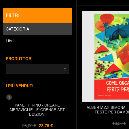
FILTRI
CATEGORIA
Libri
PRODUTTORI
I PIÙ VENDUTI
1
PANETTI RINO - CREARE
ALBERTAZZI SIMONA 
MERAVIGLIE - FLORENCE ART
FESTE PER BAMBIN
EDIZIONI
16,50 €
25,00 €
23,75 €