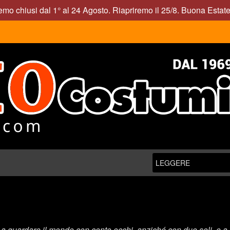
mo chiusi dal 1° al 24 Agosto. Riapriremo il 25/8. Buona Estate
ua a guardare il mondo con cento occhi, anziché con due soli, e a 