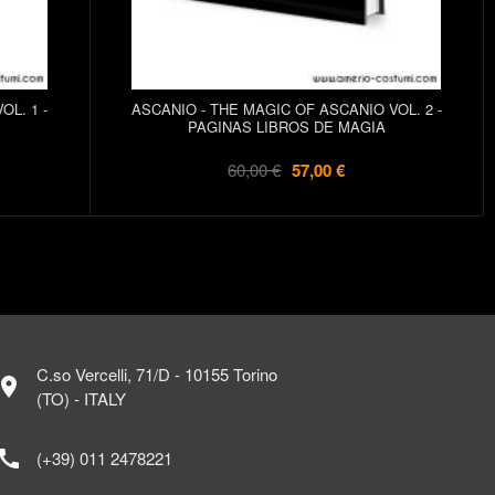
OL. 1 -
ASCANIO - THE MAGIC OF ASCANIO VOL. 2 -
PAGINAS LIBROS DE MAGIA
60,00 €
57,00 €
C.so Vercelli, 71/D - 10155 Torino
ocation_on
(TO) - ITALY
call
(+39) 011 2478221