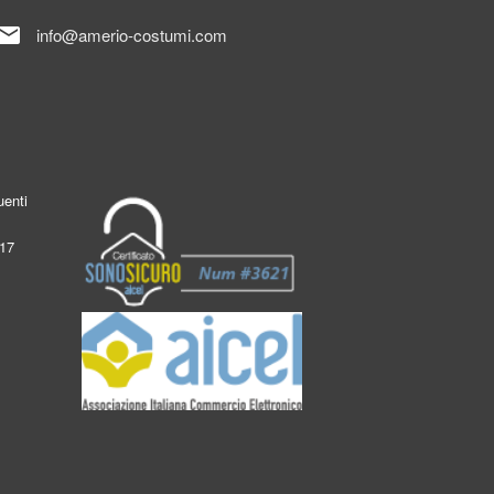
mail
info@amerio-costumi.com
enti
017