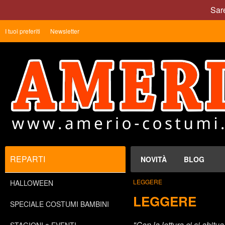
Sare
I tuoi preferiti
Newsletter
REPARTI
NOVITÀ
BLOG
LEGGERE
HALLOWEEN
LEGGERE
SPECIALE COSTUMI BAMBINI
"Con la lettura ci si abit