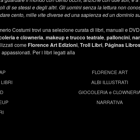
li di se stessi e degli altri. Gli uomini senza la lettura non c
 dare cento, mille vite diverse ed una sapienza ed un dominio s
erio Costumi trovi una selezione curata di libri, manuali e DVD d
coleria e clowneria
,
makeup e trucco teatrale
,
palloncini
,
nar
ializzati come
Florence Art Edizioni
,
Troll Libri
,
Páginas Libro
 appassionati. Per i libri legati alla
AP
FLORENCE ART
LIBRI
ALBI ILLUSTRATI
VD
GIOCOLERIA e CLOWNERI
EUP
NARRATIVA
RI