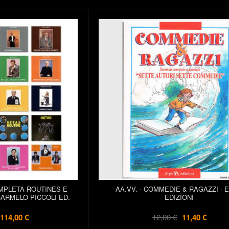
OMPLETA ROUTINES E
AA.VV. - COMMEDIE & RAGAZZI - 
CARMELO PICCOLI ED.
EDIZIONI
114,00 €
12,00 €
11,40 €