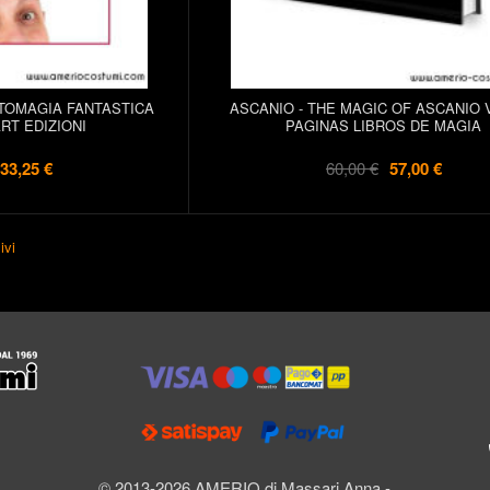
TOMAGIA FANTASTICA
ASCANIO - THE MAGIC OF ASCANIO V
RT EDIZIONI
PAGINAS LIBROS DE MAGIA
33,25 €
60,00 €
57,00 €
ivi
l
© 2013-2026 AMERIO di Massari Anna -