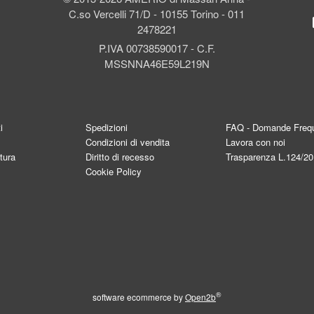
C.so Vercelli 71/D - 10155 Torino - 011
2478221
P.IVA 00738590017 - C.F.
MSSNNA46E59L219N
i
Spedizioni
FAQ - Domande Frequ
Condizioni di vendita
Lavora con noi
tura
Diritto di recesso
Trasparenza L.124/2
Cookie Policy
®
software ecommerce by
Open2b