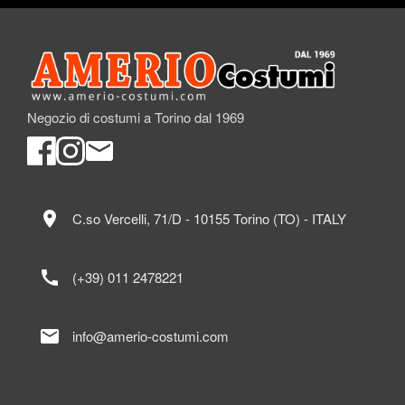
Negozio di costumi a Torino dal 1969
location_on
C.so Vercelli, 71/D - 10155 Torino (TO) - ITALY
call
(+39) 011 2478221
mail
info@amerio-costumi.com