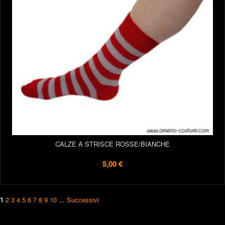
CALZE A STRISCE ROSSE/BIANCHE
5,00 €
1
2
3
4
5
6
7
8
9
10
...
Successivi