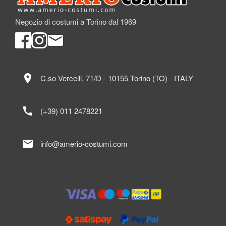
Negozio di costumi a Torino dal 1969
location_on
C.so Vercelli, 71/D - 10155 Torino (TO) - ITALY
call
(+39) 011 2478221
mail
info@amerio-costumi.com