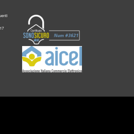
enti
017