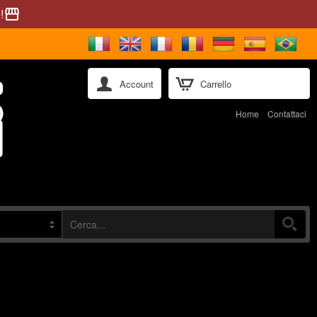
!
storefront
Account
Carrello
Home
Contattaci