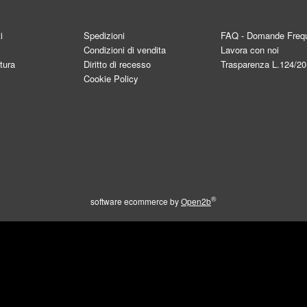
i
Spedizioni
FAQ - Domande Frequ
Condizioni di vendita
Lavora con noi
tura
Diritto di recesso
Trasparenza L.124/2
Cookie Policy
®
software ecommerce by
Open2b