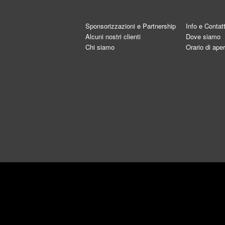
Sponsorizzazioni e Partnership
Info e Contatt
Alcuni nostri clienti
Dove siamo
Chi siamo
Orario di aper