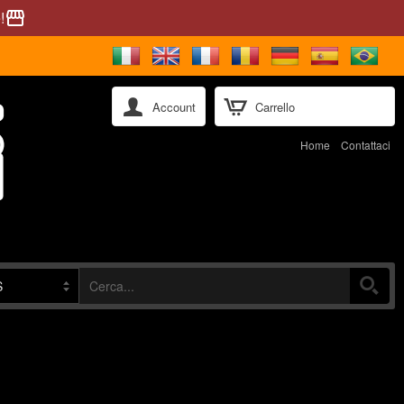
!
storefront
Account
Carrello
Home
Contattaci