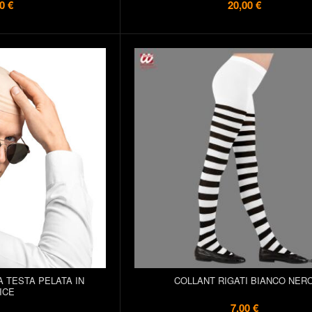
0 €
20,00 €
A TESTA PELATA IN
COLLANT RIGATI BIANCO NER
ICE
7,00 €