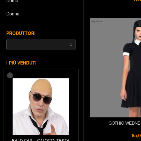
Uomo
Donna
PRODUTTORI
I PIÙ VENDUTI
1
GOTHIC WEDNE
85,0
BALD CAP – CALOTTA TESTA