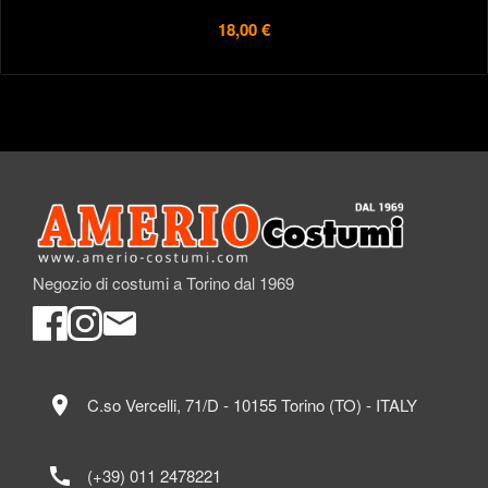
18,00 €
Negozio di costumi a Torino dal 1969
location_on
C.so Vercelli, 71/D - 10155 Torino (TO) - ITALY
call
(+39) 011 2478221