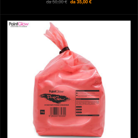
da
50,00 €
da
35,00 €