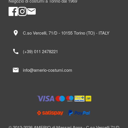
Negozio di costumi a Torino dal 1969
location_on
C.so Vercelli, 71/D - 10155 Torino (TO) - ITALY
call
(+39) 011 2478221
mail
info@amerio-costumi.com
© 2013-2026 AMERIO di Massari Anna - C.so Vercelli 71/D