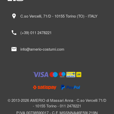
location_on
C.so Vercelli, 71/D - 10155 Torino (TO) - ITALY
call
(+39) 011 2478221
mail
info@amerio-costumi.com
© 2013-2026 AMERIO di Massari Anna - C.so Vercelli 71/D
- 10155 Torino - 011 2478221
P.IVA 00738590017 - C.F. MSSNNA46E59L219N