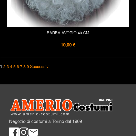
BARBA AVORIO 40 CM
10,00 €
1
2
3
4
5
6
7
8
9
Successivi
Negozio di costumi a Torino dal 1969