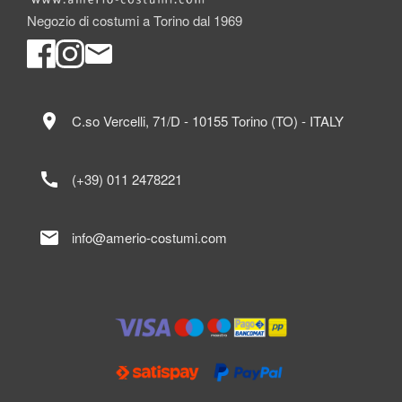
Negozio di costumi a Torino dal 1969
location_on
C.so Vercelli, 71/D - 10155 Torino (TO) - ITALY
call
(+39) 011 2478221
mail
info@amerio-costumi.com