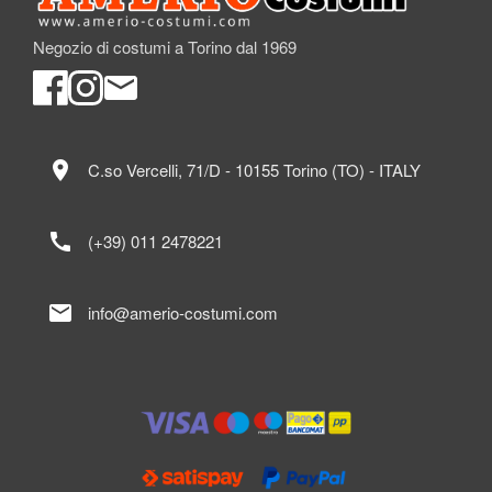
Negozio di costumi a Torino dal 1969
location_on
C.so Vercelli, 71/D - 10155 Torino (TO) - ITALY
call
(+39) 011 2478221
mail
info@amerio-costumi.com