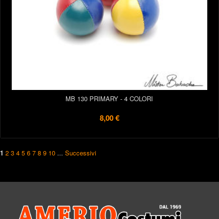
MB 130 PRIMARY - 4 COLORI
8,00 €
1
2
3
4
5
6
7
8
9
10
...
Successivi