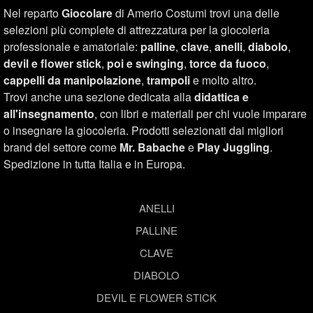
Nel reparto
Giocolare
di Amerio Costumi trovi una delle
selezioni più complete di attrezzatura per la giocoleria
professionale e amatoriale:
palline
,
clave
,
anelli
,
diabolo
,
devil e flower stick
,
poi e swinging
,
torce da fuoco
,
cappelli da manipolazione
,
trampoli
e molto altro.
Trovi anche una sezione dedicata alla
didattica e
all'insegnamento
, con libri e materiali per chi vuole imparare
o insegnare la giocoleria. Prodotti selezionati dai migliori
brand del settore come
Mr. Babache
e
Play Juggling
.
Spedizione in tutta Italia e in Europa.
ANELLI
PALLINE
CLAVE
DIABOLO
DEVIL E FLOWER STICK