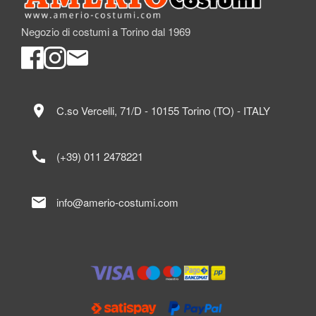
Negozio di costumi a Torino dal 1969
location_on
C.so Vercelli, 71/D - 10155 Torino (TO) - ITALY
call
(+39) 011 2478221
mail
info@amerio-costumi.com