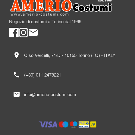
Negozio di costumi a Torino dal 1969
location_on
C.so Vercelli, 71/D - 10155 Torino (TO) - ITALY
call
(+39) 011 2478221
mail
info@amerio-costumi.com