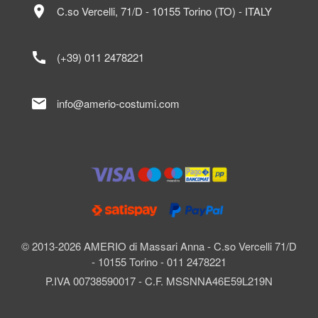
location_on
C.so Vercelli, 71/D - 10155 Torino (TO) - ITALY
call
(+39) 011 2478221
mail
info@amerio-costumi.com
© 2013-2026 AMERIO di Massari Anna - C.so Vercelli 71/D
- 10155 Torino - 011 2478221
P.IVA 00738590017 - C.F. MSSNNA46E59L219N