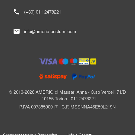
call
(+39) 011 2478221
mail
info@amerio-costumi.com
© 2013-2026 AMERIO di Massari Anna - C.so Vercelli 71/D
- 10155 Torino - 011 2478221
P.IVA 00738590017 - C.F. MSSNNA46E59L219N
Sponsorizzazioni e Partnership
Info e Contatti