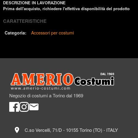
DESCRIZIONE IN LAVORAZIONE
Prima dell'acquisto, richiedere l'effettiva disponibilità del prodotto
CARATTERISTICHE
Categoria:
Accessori per costumi
Negozio di costumi a Torino dal 1969
location_on
C.so Vercelli, 71/D - 10155 Torino (TO) - ITALY