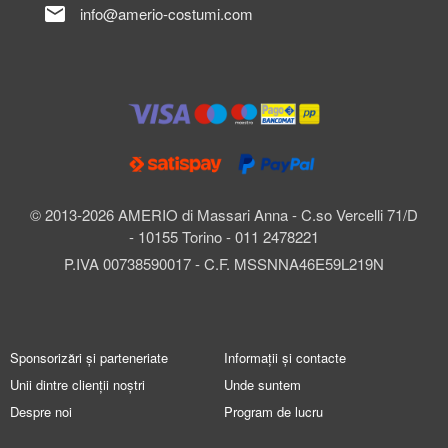
mail
info@amerio-costumi.com
© 2013-2026 AMERIO di Massari Anna - C.so Vercelli 71/D
- 10155 Torino - 011 2478221
P.IVA 00738590017 - C.F. MSSNNA46E59L219N
Sponsorizări și parteneriate
Informații și contacte
Unii dintre clienții noștri
Unde suntem
Despre noi
Program de lucru