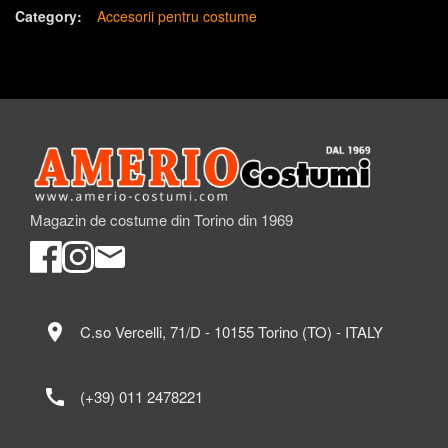
Category:
Accesorii pentru costume
Magazin de costume din Torino din 1969
location_on
C.so Vercelli, 71/D - 10155 Torino (TO) - ITALY
call
(+39) 011 2478221