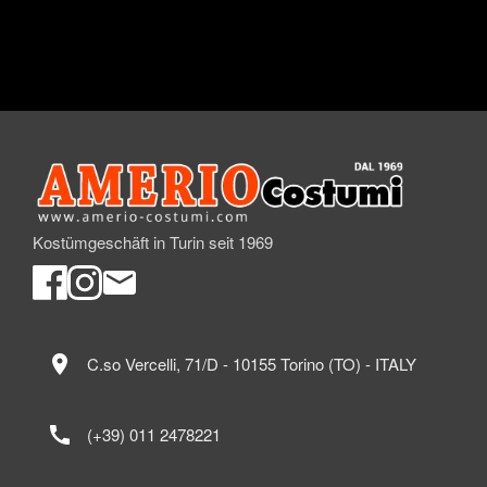
Kostümgeschäft in Turin seit 1969
location_on
C.so Vercelli, 71/D - 10155 Torino (TO) - ITALY
call
(+39) 011 2478221