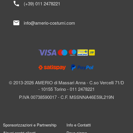
call
(+39) 011 2478221
mail
info@amerio-costumi.com
© 2013-2026 AMERIO di Massari Anna - C.so Vercelli 71/D
- 10155 Torino - 011 2478221
P.IVA 00738590017 - C.F. MSSNNA46E59L219N
Sponsorizzazioni e Partnership
Info e Contatti
Alcuni nostri clienti
Dove siamo