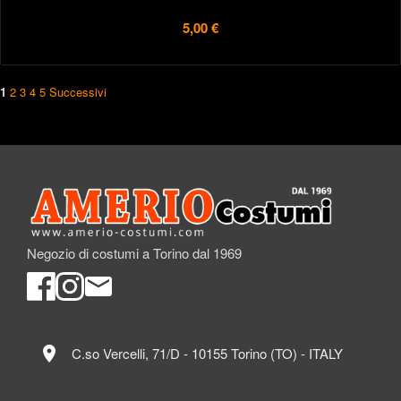
5,00 €
1
2
3
4
5
Successivi
Negozio di costumi a Torino dal 1969
location_on
C.so Vercelli, 71/D - 10155 Torino (TO) - ITALY