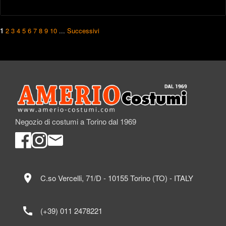
1
2
3
4
5
6
7
8
9
10
...
Successivi
Negozio di costumi a Torino dal 1969
location_on
C.so Vercelli, 71/D - 10155 Torino (TO) - ITALY
call
(+39) 011 2478221