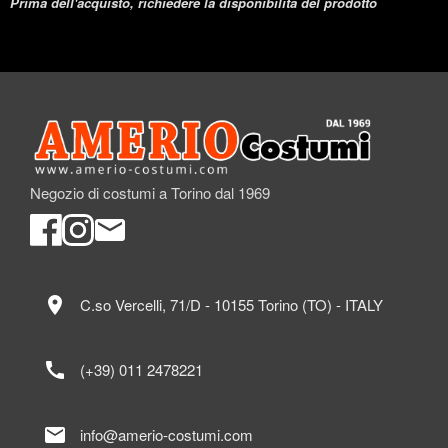
Prima dell'acquisto, richiedere la disponibilità del prodotto
Negozio di costumi a Torino dal 1969
location_on
C.so Vercelli, 71/D - 10155 Torino (TO) - ITALY
call
(+39) 011 2478221
mail
info@amerio-costumi.com