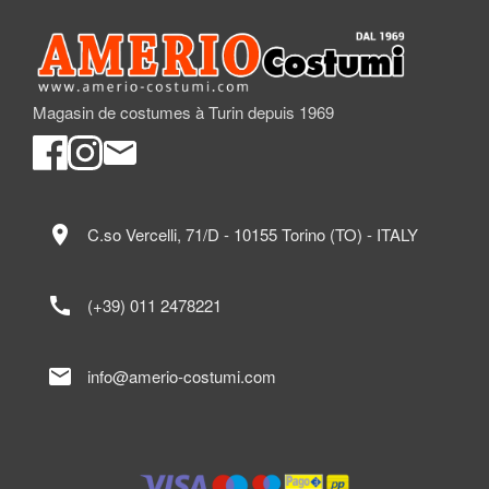
Magasin de costumes à Turin depuis 1969
location_on
C.so Vercelli, 71/D - 10155 Torino (TO) - ITALY
call
(+39) 011 2478221
mail
info@amerio-costumi.com