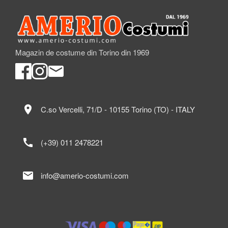
Magazin de costume din Torino din 1969
location_on
C.so Vercelli, 71/D - 10155 Torino (TO) - ITALY
call
(+39) 011 2478221
mail
info@amerio-costumi.com