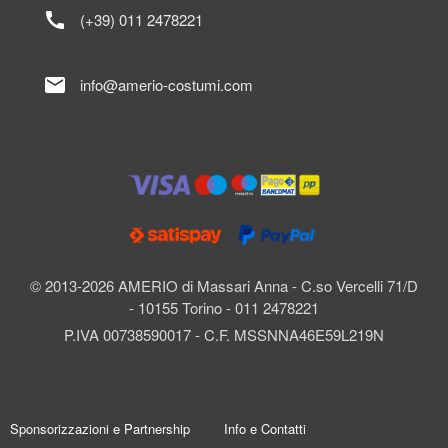
call
(+39) 011 2478221
mail
info@amerio-costumi.com
© 2013-2026 AMERIO di Massari Anna - C.so Vercelli 71/D
- 10155 Torino - 011 2478221
P.IVA 00738590017 - C.F. MSSNNA46E59L219N
Sponsorizzazioni e Partnership
Info e Contatti