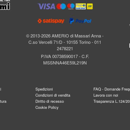
l
© 2013-2026 AMERIO di Massari Anna -
C.so Vercelli 71/D - 10155 Torino - 011
2478221
P.IVA 00738590017 - C.F.
MSSNNA46E59L219N
i
Spedizioni
FAQ - Domande Frequ
Condizioni di vendita
Lavora con noi
tura
Diritto di recesso
Trasparenza L.124/2
Cookie Policy