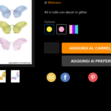
di
Widmann
Ali in tulle con decori in glitter.
Colore:
Email
Facebook
X
Pinterest
(Twitter)