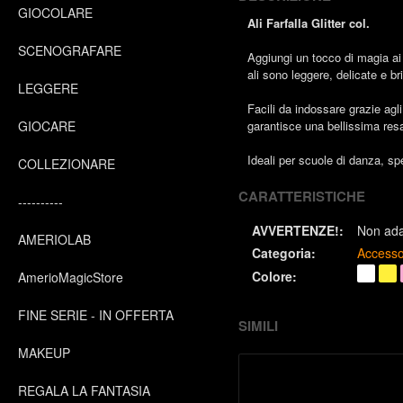
GIOCOLARE
Ali Farfalla Glitter col.
SCENOGRAFARE
Aggiungi un tocco di magia ai 
ali sono leggere, delicate e b
LEGGERE
Facili da indossare grazie agl
GIOCARE
garantisce una bellissima resa
Ideali per scuole di danza, sp
COLLEZIONARE
CARATTERISTICHE
----------
AVVERTENZE!:
Non adat
AMERIOLAB
Categoria:
Accesso
Colore:
AmerioMagicStore
FINE SERIE - IN OFFERTA
SIMILI
MAKEUP
REGALA LA FANTASIA