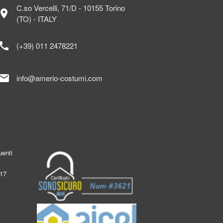
C.so Vercelli, 71/D - 10155 Torino
ocation_on
(TO) - ITALY
call
(+39) 011 2478221
mail
info@amerio-costumi.com
enti
017