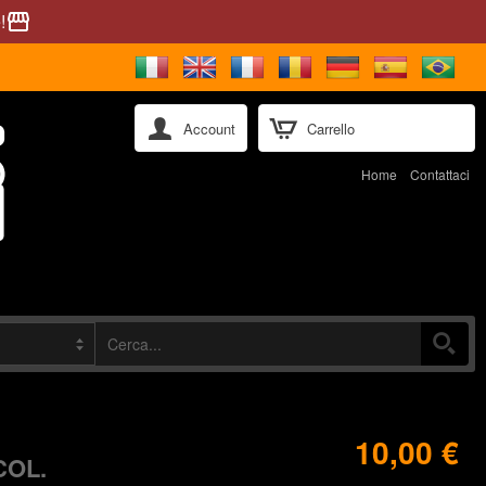
!
storefront
Account
Carrello
Home
Contattaci
10,00 €
COL.