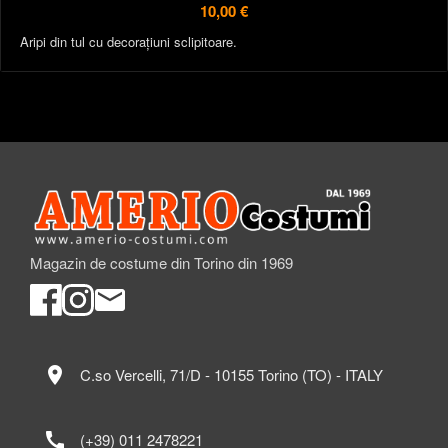
10,00 €
Aripi din tul cu decorațiuni sclipitoare.
Magazin de costume din Torino din 1969
location_on
C.so Vercelli, 71/D - 10155 Torino (TO) - ITALY
call
(+39) 011 2478221