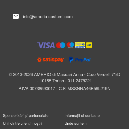
mail
info@amerio-costumi.com
© 2013-2026 AMERIO di Massari Anna - C.so Vercelli 71/D
- 10155 Torino - 011 2478221
P.IVA 00738590017 - C.F. MSSNNA46E59L219N
Sponsorizări și parteneriate
Informații și contacte
Unii dintre clienții noștri
Unde suntem