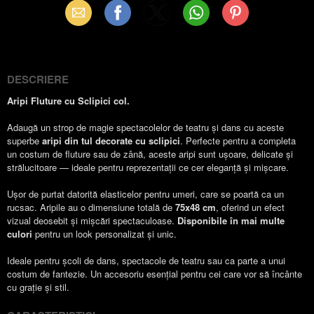
Email
Facebook
X
WhatsApp
Pinterest
(Twitter)
DESCRIERE
Aripi Fluture cu Sclipici col.
Adaugă un strop de magie spectacolelor de teatru și dans cu aceste
superbe
aripi din tul decorate cu sclipici
. Perfecte pentru a completa
un costum de fluture sau de zână, aceste aripi sunt ușoare, delicate și
strălucitoare — ideale pentru reprezentații ce cer eleganță și mișcare.
Ușor de purtat datorită elasticelor pentru umeri, care se poartă ca un
rucsac. Aripile au o dimensiune totală de
75x48 cm
, oferind un efect
vizual deosebit și mișcări spectaculoase.
Disponibile în mai multe
culori
pentru un look personalizat și unic.
Ideale pentru școli de dans, spectacole de teatru sau ca parte a unui
costum de fantezie. Un accesoriu esențial pentru cei care vor să încânte
cu grație și stil.