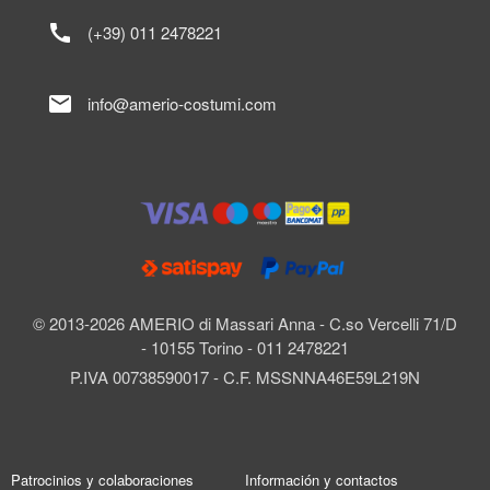
call
(+39) 011 2478221
mail
info@amerio-costumi.com
© 2013-2026 AMERIO di Massari Anna - C.so Vercelli 71/D
- 10155 Torino - 011 2478221
P.IVA 00738590017 - C.F. MSSNNA46E59L219N
Patrocinios y colaboraciones
Información y contactos