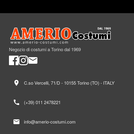
Negozio di costumi a Torino dal 1969
location_on
C.so Vercelli, 71/D - 10155 Torino (TO) - ITALY
call
(+39) 011 2478221
mail
info@amerio-costumi.com