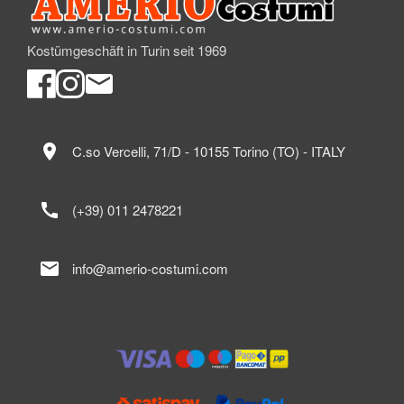
Kostümgeschäft in Turin seit 1969
location_on
C.so Vercelli, 71/D - 10155 Torino (TO) - ITALY
call
(+39) 011 2478221
mail
info@amerio-costumi.com