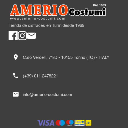
Tienda de disfraces en Turín desde 1969
location_on
C.so Vercelli, 71/D - 10155 Torino (TO) - ITALY
call
(+39) 011 2478221
mail
info@amerio-costumi.com