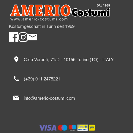
Kostümgeschäft in Turin seit 1969
location_on
C.so Vercelli, 71/D - 10155 Torino (TO) - ITALY
call
(+39) 011 2478221
mail
info@amerio-costumi.com